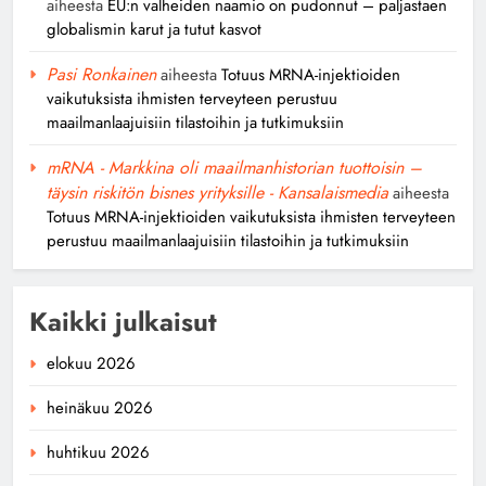
aiheesta
EU:n valheiden naamio on pudonnut – paljastaen
globalismin karut ja tutut kasvot
Pasi Ronkainen
aiheesta
Totuus MRNA-injektioiden
vaikutuksista ihmisten terveyteen perustuu
maailmanlaajuisiin tilastoihin ja tutkimuksiin
mRNA - Markkina oli maailmanhistorian tuottoisin –
täysin riskitön bisnes yrityksille - Kansalaismedia
aiheesta
Totuus MRNA-injektioiden vaikutuksista ihmisten terveyteen
perustuu maailmanlaajuisiin tilastoihin ja tutkimuksiin
Kaikki julkaisut
elokuu 2026
heinäkuu 2026
huhtikuu 2026