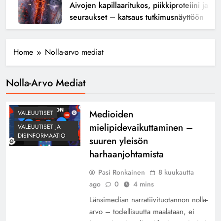
Aivojen kapillaaritukos, piikkiproteiini ja kogn
seuraukset – katsaus tutkimusnäyttöön
Home
Nolla-arvo mediat
Nolla-Arvo Mediat
Medioiden
VALEUUTISET
mielipidevaikuttaminen –
VALEUUTISET JA
DISINFORMAATIO
suuren yleisön
harhaanjohtamista
Pasi Ronkainen
8 kuukautta
ago
0
4 mins
Länsimedian narratiivituotannon nolla-
arvo – todellisuutta maalataan, ei