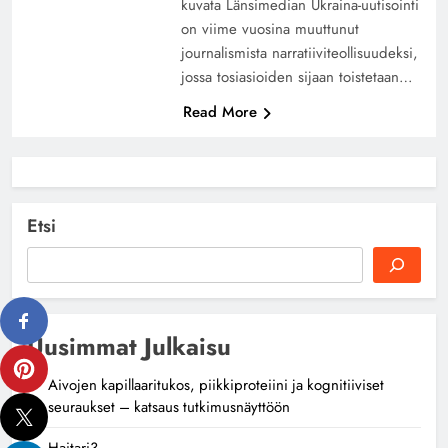
kuvata Länsimedian Ukraina-uutisointi
on viime vuosina muuttunut
journalismista narratiiviteollisuudeksi,
jossa tosiasioiden sijaan toistetaan…
Read More
Etsi
Uusimmat Julkaisu
Aivojen kapillaaritukos, piikkiproteiini ja kognitiiviset
seuraukset – katsaus tutkimusnäyttöön
Haitari3