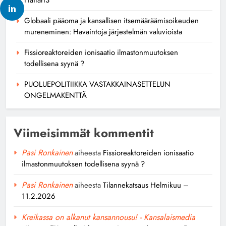
Globaali pääoma ja kansallisen itsemääräämisoikeuden
mureneminen: Havaintoja järjestelmän valuvioista
Fissioreaktoreiden ionisaatio ilmastonmuutoksen
todellisena syynä ?
PUOLUEPOLITIIKKA VASTAKKAINASETTELUN
ONGELMAKENTTÄ
Viimeisimmät kommentit
Pasi Ronkainen
aiheesta
Fissioreaktoreiden ionisaatio
ilmastonmuutoksen todellisena syynä ?
Pasi Ronkainen
aiheesta
Tilannekatsaus Helmikuu –
11.2.2026
Kreikassa on alkanut kansannousu! - Kansalaismedia