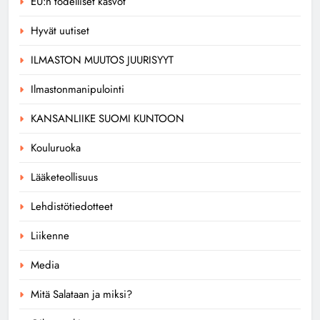
EU:n todelliset kasvot
Hyvät uutiset
ILMASTON MUUTOS JUURISYYT
Ilmastonmanipulointi
KANSANLIIKE SUOMI KUNTOON
Kouluruoka
Lääketeollisuus
Lehdistötiedotteet
Liikenne
Media
Mitä Salataan ja miksi?