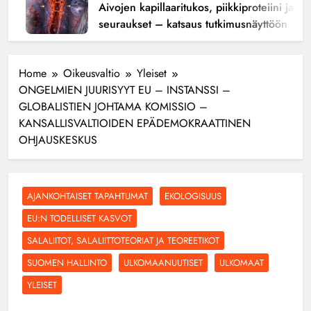
Aivojen kapillaaritukos, piikkiproteiini ja kogni
seuraukset – katsaus tutkimusnäyttöön
Home
Oikeusvaltio
Yleiset
ONGELMIEN JUURISYYT EU – INSTANSSI –
GLOBALISTIEN JOHTAMA KOMISSIO –
KANSALLISVALTIOIDEN EPÄDEMOKRAATTINEN
OHJAUSKESKUS
AJANKOHTAISET TAPAHTUMAT
EKOLOGISUUS
EU:N TODELLISET KASVOT
SALALIITOT, SALALIITTOTEORIAT JA TEOREETIKOT
SUOMEN HALLINTO
ULKOMAANUUTISET
ULKOMAAT
YLEISET