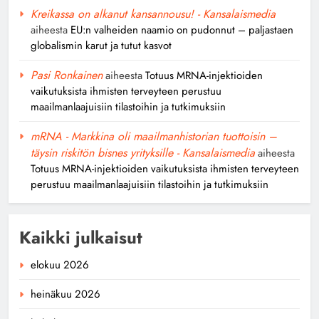
Kreikassa on alkanut kansannousu! - Kansalaismedia
aiheesta
EU:n valheiden naamio on pudonnut – paljastaen
globalismin karut ja tutut kasvot
Pasi Ronkainen
aiheesta
Totuus MRNA-injektioiden
vaikutuksista ihmisten terveyteen perustuu
maailmanlaajuisiin tilastoihin ja tutkimuksiin
mRNA - Markkina oli maailmanhistorian tuottoisin –
täysin riskitön bisnes yrityksille - Kansalaismedia
aiheesta
Totuus MRNA-injektioiden vaikutuksista ihmisten terveyteen
perustuu maailmanlaajuisiin tilastoihin ja tutkimuksiin
Kaikki julkaisut
elokuu 2026
heinäkuu 2026