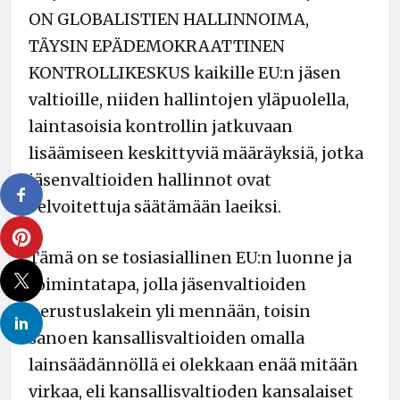
ON GLOBALISTIEN HALLINNOIMA,
TÄYSIN EPÄDEMOKRAATTINEN
KONTROLLIKESKUS kaikille EU:n jäsen
valtioille, niiden hallintojen yläpuolella,
laintasoisia kontrollin jatkuvaan
lisäämiseen keskittyviä määräyksiä, jotka
jäsenvaltioiden hallinnot ovat
velvoitettuja säätämään laeiksi.
Tämä on se tosiasiallinen EU:n luonne ja
toimintatapa, jolla jäsenvaltioiden
perustuslakein yli mennään, toisin
sanoen kansallisvaltioiden omalla
lainsäädännöllä ei olekkaan enää mitään
virkaa, eli kansallisvaltioden kansalaiset