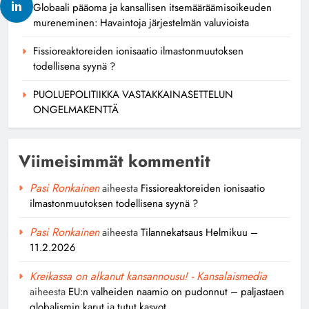
Globaali pääoma ja kansallisen itsemääräämisoikeuden
mureneminen: Havaintoja järjestelmän valuvioista
Fissioreaktoreiden ionisaatio ilmastonmuutoksen
todellisena syynä ?
PUOLUEPOLITIIKKA VASTAKKAINASETTELUN
ONGELMAKENTTÄ
Viimeisimmät kommentit
Pasi Ronkainen
aiheesta
Fissioreaktoreiden ionisaatio
ilmastonmuutoksen todellisena syynä ?
Pasi Ronkainen
aiheesta
Tilannekatsaus Helmikuu –
11.2.2026
Kreikassa on alkanut kansannousu! - Kansalaismedia
aiheesta
EU:n valheiden naamio on pudonnut – paljastaen
globalismin karut ja tutut kasvot