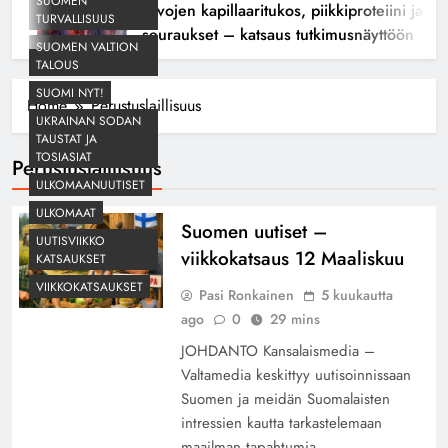
SUOMEN
Aivojen kapillaaritukos, piikkiproteiini ja kog
TURVALLISUUS
seuraukset – katsaus tutkimusnäyttöön
SUOMEN VALTION
TALOUS
SUOMI NYT!
Home
Perustuslaillisuus
UKRAINAN SODAN
TAUSTAT JA
TOSIASIAT
Perustuslaillisuus
ULKOMAANUUTISET
ULKOMAAT
Suomen uutiset –
UUTISVIIKKO
viikkokatsaus 12 Maaliskuu
KATSAUKSET
VIIKKOKATSAUKSET
Pasi Ronkainen
5 kuukautta
ago
0
29 mins
JOHDANTO Kansalaismedia –
Valtamedia keskittyy uutisoinnissaan
Suomen ja meidän Suomalaisten
intressien kautta tarkastelemaan
maailman tapahtumia,