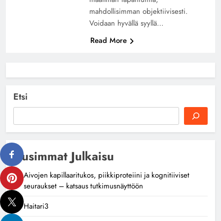
mahdollisimman objektiivisesti.
Voidaan hyvällä syyllä…
Read More
Etsi
Uusimmat Julkaisu
Aivojen kapillaaritukos, piikkiproteiini ja kognitiiviset
seuraukset – katsaus tutkimusnäyttöön
Haitari3