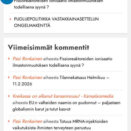
Fissioreaktoreiden ionisaatio ilmastonmuutoksen
todellisena syynä ?
PUOLUEPOLITIIKKA VASTAKKAINASETTELUN
ONGELMAKENTTÄ
Viimeisimmät kommentit
Pasi Ronkainen
aiheesta
Fissioreaktoreiden ionisaatio
ilmastonmuutoksen todellisena syynä ?
Pasi Ronkainen
aiheesta
Tilannekatsaus Helmikuu –
11.2.2026
Kreikassa on alkanut kansannousu! - Kansalaismedia
aiheesta
EU:n valheiden naamio on pudonnut – paljastaen
globalismin karut ja tutut kasvot
Pasi Ronkainen
aiheesta
Totuus MRNA-injektioiden
vaikutuksista ihmisten terveyteen perustuu