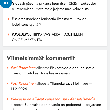
Globaali pääoma ja kansallisen itsemääräämisoikeuden
mureneminen: Havaintoja järjestelmän valuvioista
Fissioreaktoreiden ionisaatio ilmastonmuutoksen
todellisena syynä ?
PUOLUEPOLITIIKKA VASTAKKAINASETTELUN
ONGELMAKENTTÄ
Viimeisimmät kommentit
Pasi Ronkainen
aiheesta
Fissioreaktoreiden ionisaatio
ilmastonmuutoksen todellisena syynä ?
Pasi Ronkainen
aiheesta
Tilannekatsaus Helmikuu –
11.2.2026
Kreikassa on alkanut kansannousu! - Kansalaismedia
aiheesta
EU:n valheiden naamio on pudonnut – paljastaen
globalismin karut ja tutut kasvot