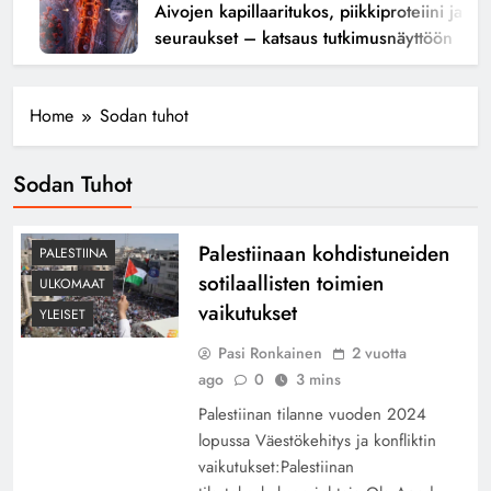
Aivojen kapillaaritukos, piikkiproteiini ja kogn
seuraukset – katsaus tutkimusnäyttöön
Home
Sodan tuhot
Sodan Tuhot
Palestiinaan kohdistuneiden
PALESTIINA
sotilaallisten toimien
ULKOMAAT
vaikutukset
YLEISET
Pasi Ronkainen
2 vuotta
ago
0
3 mins
Palestiinan tilanne vuoden 2024
lopussa Väestökehitys ja konfliktin
vaikutukset:Palestiinan