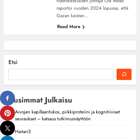
tilastokeskuksen johtaja Ola Awad
raportoi vuoden 2024 lopussa, että
Gazan kaistan…
Read More
Etsi
Uusimmat Julkaisu
Aivojen kapillaaritukos, piikkiproteiini ja kognitiiviset
seuraukset – katsaus tutkimusnäyttöön
Haitari3