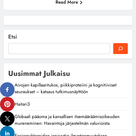
Read More
Etsi
Uusimmat Julkaisu
Aivojen kapillaaritukos, piikkiproteiini ja kognitiiviset
seuraukset – katsaus tutkimusnäyttöön
Haitari3
Globaali pääoma ja kansallisen itsemääräämisoikeuden
mureneminen: Havaintoja järjestelmän valuvioista
Fissioreaktoreiden ionisaatio ilmastonmuutoksen