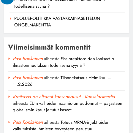
todellisena syynä ?
PUOLUEPOLITIIKKA VASTAKKAINASETTELUN
ONGELMAKENTTÄ
Viimeisimmät kommentit
Pasi Ronkainen
aiheesta
Fissioreaktoreiden ionisaatio
ilmastonmuutoksen todellisena syynä ?
Pasi Ronkainen
aiheesta
Tilannekatsaus Helmikuu –
11.2.2026
Kreikassa on alkanut kansannousu! - Kansalaismedia
aiheesta
EU:n valheiden naamio on pudonnut – paljastaen
globalismin karut ja tutut kasvot
Pasi Ronkainen
aiheesta
Totuus MRNA-injektioiden
vaikutuksista ihmisten terveyteen perustuu