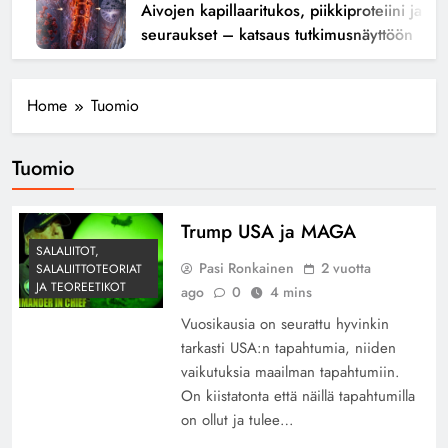
Aivojen kapillaaritukos, piikkiproteiini ja kog
seuraukset – katsaus tutkimusnäyttöön
Home
Tuomio
Tuomio
Trump USA ja MAGA
SALALIITOT,
Pasi Ronkainen
2 vuotta
SALALIITTOTEORIAT
JA TEOREETIKOT
ago
0
4 mins
Vuosikausia on seurattu hyvinkin
tarkasti USA:n tapahtumia, niiden
vaikutuksia maailman tapahtumiin.
On kiistatonta että näillä tapahtumilla
on ollut ja tulee…