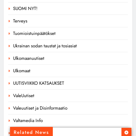
SUOMI NYT!
Terveys
Tuomioistuinpäätökset
Ukrainan sodan taustat ja tosiasiat
Ulkomaanuutiset
Ulkomaat
UUTISVIIKKO KATSAUKSET
ValeUutiset
Valeuutiset ja Disinformaatio
Valtamedia Info
Related News
Valtamedia Tiedottaa