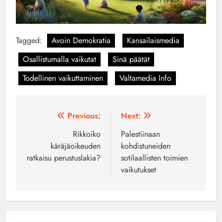
Tagged:
Avoin Demokratia
Kansailaismedia
Osallistumalla vaikutat
Sinä päätät
Todellinen vaikuttaminen
Valtamedia Info
Artikkelien
Previous:
Next:
selaus
Rikkoiko
Palestiinaan
käräjäoikeuden
kohdistuneiden
ratkaisu perustuslakia?
sotilaallisten toimien
vaikutukset