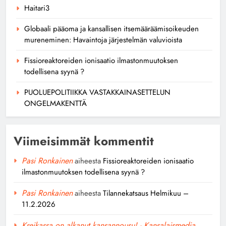
Haitari3
Globaali pääoma ja kansallisen itsemääräämisoikeuden
mureneminen: Havaintoja järjestelmän valuvioista
Fissioreaktoreiden ionisaatio ilmastonmuutoksen
todellisena syynä ?
PUOLUEPOLITIIKKA VASTAKKAINASETTELUN
ONGELMAKENTTÄ
Viimeisimmät kommentit
Pasi Ronkainen
aiheesta
Fissioreaktoreiden ionisaatio
ilmastonmuutoksen todellisena syynä ?
Pasi Ronkainen
aiheesta
Tilannekatsaus Helmikuu –
11.2.2026
Kreikassa on alkanut kansannousu! - Kansalaismedia