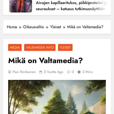
Aivojen kapillaaritukos, piikkiproteiini ja kogn
seuraukset – katsaus tutkimusnäyttöön
Home
Oikeusvaltio
Yleiset
Mikä on Valtamedia?
MEDIA
VALTAMEDIA INFO
YLEISET
Mikä on Valtamedia?
Pasi Ronkainen
2 Vuotta Ago
0
2 Mins