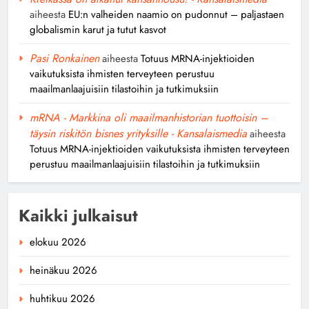
aiheesta
EU:n valheiden naamio on pudonnut – paljastaen
globalismin karut ja tutut kasvot
Pasi Ronkainen
aiheesta
Totuus MRNA-injektioiden
vaikutuksista ihmisten terveyteen perustuu
maailmanlaajuisiin tilastoihin ja tutkimuksiin
mRNA - Markkina oli maailmanhistorian tuottoisin –
täysin riskitön bisnes yrityksille - Kansalaismedia
aiheesta
Totuus MRNA-injektioiden vaikutuksista ihmisten terveyteen
perustuu maailmanlaajuisiin tilastoihin ja tutkimuksiin
Kaikki julkaisut
elokuu 2026
heinäkuu 2026
huhtikuu 2026