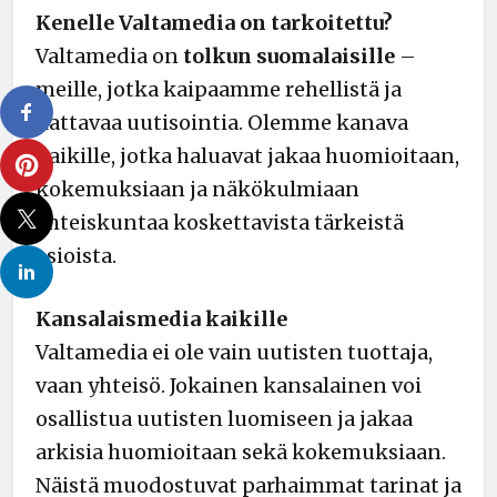
Kenelle Valtamedia on tarkoitettu?
Valtamedia on
tolkun suomalaisille
–
meille, jotka kaipaamme rehellistä ja
kattavaa uutisointia. Olemme kanava
kaikille, jotka haluavat jakaa huomioitaan,
kokemuksiaan ja näkökulmiaan
yhteiskuntaa koskettavista tärkeistä
asioista.
Kansalaismedia kaikille
Valtamedia ei ole vain uutisten tuottaja,
vaan yhteisö. Jokainen kansalainen voi
osallistua uutisten luomiseen ja jakaa
arkisia huomioitaan sekä kokemuksiaan.
Näistä muodostuvat parhaimmat tarinat ja