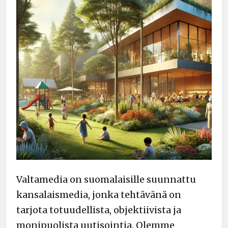
Valtamedia on suomalaisille suunnattu
kansalaismedia, jonka tehtävänä on
tarjota totuudellista, objektiivista ja
monipuolista uutisointia. Olemme