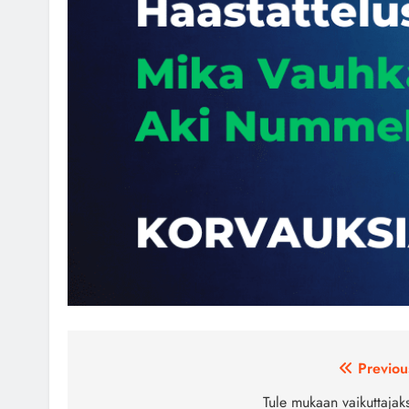
Artikkelien
Previou
selaus
Tule mukaan vaikuttajaks