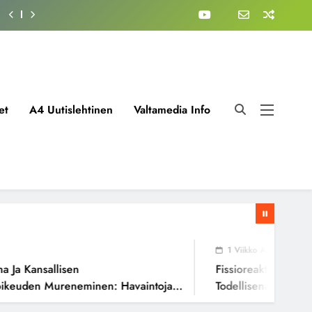
et
A4 Uutislehtinen
Valtamedia Info
1 Viikko Ago
Kansallisen
Fissioreaktoreiden Ioni
uden Mureneminen: Havaintoja
Todellisena Syynä ?
ista