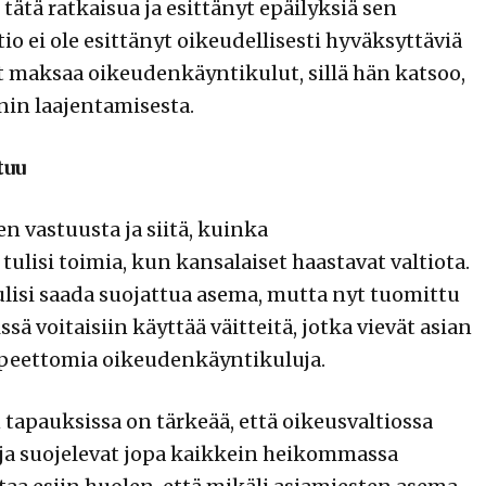
ätä ratkaisua ja esittänyt epäilyksiä sen
 ei ole esittänyt oikeudellisesti hyväksyttäviä
nyt maksaa oikeudenkäyntikulut, sillä hän katsoo,
nin laajentamisesta.
tuu
n vastuusta ja siitä, kuinka
isi toimia, kun kansalaiset haastavat valtiota.
lisi saada suojattua asema, mutta nyt tuomittu
sä voitaisiin käyttää väitteitä, jotka vievät asian
arpeettomia oikeudenkäyntikuluja.
tapauksissa on tärkeää, että oikeusvaltiossa
ja suojelevat jopa kaikkein heikommassa