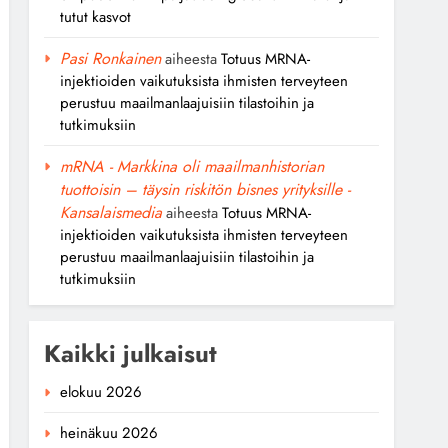
tutut kasvot
Pasi Ronkainen
aiheesta
Totuus MRNA-
injektioiden vaikutuksista ihmisten terveyteen
perustuu maailmanlaajuisiin tilastoihin ja
tutkimuksiin
mRNA - Markkina oli maailmanhistorian
tuottoisin – täysin riskitön bisnes yrityksille -
Kansalaismedia
aiheesta
Totuus MRNA-
injektioiden vaikutuksista ihmisten terveyteen
perustuu maailmanlaajuisiin tilastoihin ja
tutkimuksiin
Kaikki julkaisut
elokuu 2026
heinäkuu 2026