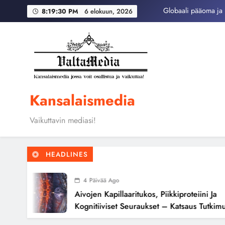
Skip
8:19:31 PM
6 elokuun, 2026
to
content
Aivojen kapillaari
Globaali pääoma ja 
Kansalaismedia
Vaikuttavin mediasi!
HEADLINES
4 Päivää Ago
Aivojen Kapillaaritukos, Piikkiproteiini Ja
Kognitiiviset Seuraukset – Katsaus Tutkimusnäy