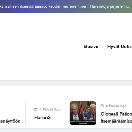
Fissioreaktoreiden ionisaatio ilmastonmuutoksen todellisena syynä ?
tukos, piikkiproteiini ja kognitiiviset seuraukset – katsaus tutkimusnäyttöön
Haitari3
kansallisen itsemääräämisoikeuden mureneminen: Havaintoja järjestelmän
Etusivu
Hyvät Uutis
valuvioista
Fissioreaktoreiden ionisaatio ilmastonmuutoksen todellisena syynä ?
6 Päivää Ago
4 Päivää Ago
Globaali Pääoma Ja 
Haitari3
ttöön
Itsemääräämisoike
Järjestelmän Valuvio