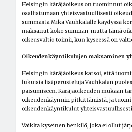
Helsingin käräjäoikeus on tuominnut oi
osallistumaan yhteisvastuullisesti oik
summasta Mika Vauhkalalle käydyssä ko
maksanut koko summan, mutta tämä oikeu
oikeusvaltio toimii, kun kyseessä on val
Oikeudenkäyntikulujen maksaminen yht
Helsingin käräjäoikeus katsoi, että tuomi
lukuisia lisäperusteluja Vauhkalan puole
paisumiseen. Käräjäoikeuden mukaan täm
oikeudenkäynnin pitkittämistä, ja tuomit
oikeudenkäyntikulut yhteisvastuullisesti
Vaikka kyseinen henkilö, joka ei ollut jä