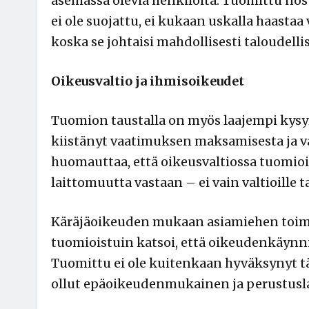
asemassa olevia henkilöitä. Tuomittu nos
ei ole suojattu, ei kukaan uskalla haastaa 
koska se johtaisi mahdollisesti taloudelli
Oikeusvaltio ja ihmisoikeudet
Tuomion taustalla on myös laajempi kys
kiistänyt vaatimuksen maksamisesta ja 
huomauttaa, että oikeusvaltiossa tuomioist
laittomuutta vastaan – ei vain valtioille ta
Käräjäoikeuden mukaan asiamiehen toimenp
tuomioistuin katsoi, että oikeudenkäynn
Tuomittu ei ole kuitenkaan hyväksynyt tät
ollut epäoikeudenmukainen ja perustusla