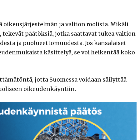
oikeusjärjestelmän ja valtion roolista. Mikäli
, tekevät päätöksiä, jotka saattavat tukea valtion
desta ja puolueettomuudesta. Jos kansalaiset
ikeudenmukaista käsittelyä, se voi heikentää koko
tämätöntä, jotta Suomessa voidaan säilyttää
puoliseen oikeudenkäyntiin.