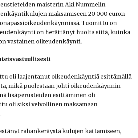
keustieteiden maisterin Aki Nummelin
eudenkäyntikulujen maksamiseen 20 000 euron
ronapassioikeudenkäynnissä. Tuomittu on
denkäynti on herättänyt huolta siitä, kuinka
tion vastainen oikeudenkäynti.
eisvastuullisesti
ttu oli laajentanut oikeudenkäyntiä esittämällä
sta, mikä puolestaan johti oikeudenkäynnin
ä lisäperusteiden esittäminen oli
tu oli siksi velvollinen maksamaan
.
rjestänyt rahankeräystä kulujen kattamiseen,