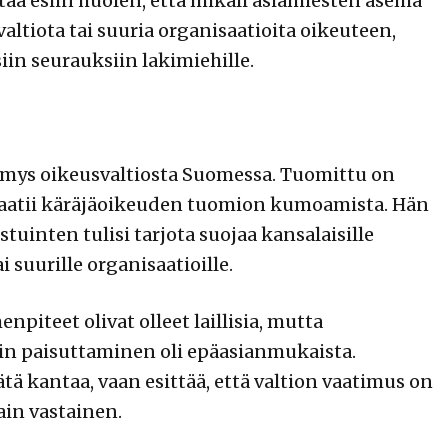
taa esiin huolen, että mikäli asiamiesten asema
valtiota tai suuria organisaatioita oikeuteen,
siin seurauksiin lakimiehille.
ymys oikeusvaltiosta Suomessa. Tuomittu on
vaatii käräjäoikeuden tuomion kumoamista. Hän
uinten tulisi tarjota suojaa kansalaisille
i suurille organisaatioille.
iteet olivat olleet laillisia, mutta
in paisuttaminen oli epäasianmukaista.
ä kantaa, vaan esittää, että valtion vaatimus on
in vastainen.