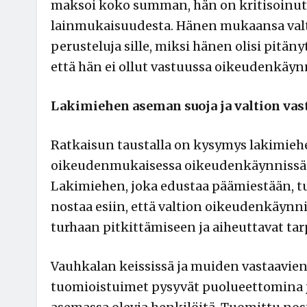
maksoi koko summan, hän on kritisoinut t
lainmukaisuudesta. Hänen mukaansa valtio
perusteluja sille, miksi hänen olisi pitä
että hän ei ollut vastuussa oikeudenkäyn
Lakimiehen aseman suoja ja valtion vas
Ratkaisun taustalla on kysymys lakimiehe
oikeudenmukaisessa oikeudenkäynnissä tul
Lakimiehen, joka edustaa päämiestään, tu
nostaa esiin, että valtion oikeudenkäynnis
turhaan pitkittämiseen ja aiheuttavat t
Vauhkalan keississä ja muiden vastaavien 
tuomioistuimet pysyvät puolueettomina 