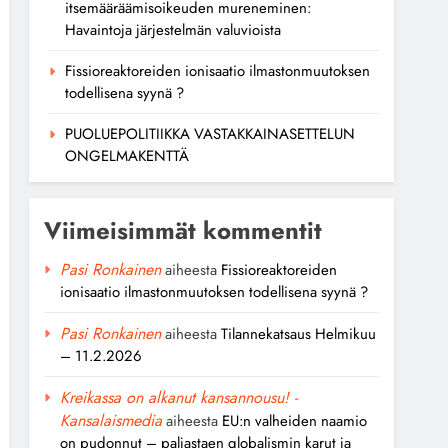
itsemääräämisoikeuden mureneminen:
Havaintoja järjestelmän valuvioista
Fissioreaktoreiden ionisaatio ilmastonmuutoksen
todellisena syynä ?
PUOLUEPOLITIIKKA VASTAKKAINASETTELUN
ONGELMAKENTTÄ
Viimeisimmät kommentit
Pasi Ronkainen
aiheesta
Fissioreaktoreiden
ionisaatio ilmastonmuutoksen todellisena syynä ?
Pasi Ronkainen
aiheesta
Tilannekatsaus Helmikuu
– 11.2.2026
Kreikassa on alkanut kansannousu! -
Kansalaismedia
aiheesta
EU:n valheiden naamio
on pudonnut – paljastaen globalismin karut ja