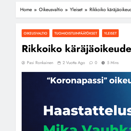
Home
Oikeusvaltio
Yleiset
Rikkoiko käräjäoikeud
OIKEUSVALTIO
TUOMIOISTUINPÄÄTÖKSET
YLEISET
Rikkoiko käräjäoikeude
Pasi Ronkainen
2 Vuotta Ago
0
5 Mins