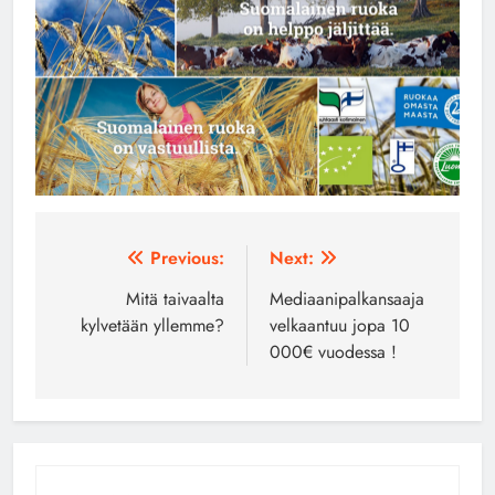
Artikkelien
Previous:
Next:
selaus
Mitä taivaalta
Mediaanipalkansaaja
kylvetään yllemme?
velkaantuu jopa 10
000€ vuodessa !