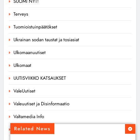
SUOMI NYT!
Terveys
Tuomioistuinpäätökset
Ukrainan sodan taustat ja tosiasiat
Ulkomaanuutiset
Ulkomaat
UUTISVIIKKO KATSAUKSET
ValeUutiset
Valeuutiset ja Disinformaatio
Valtamedia Info
Related News
Valtamedia Tiedottaa