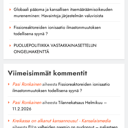
Globaali pääoma ja kansallisen itsemääräämisoikeuden
mureneminen: Havaintoja järjestelmän valuvioista
Fissioreaktoreiden ionisaatio ilmastonmuutoksen
todellisena syynä ?
PUOLUEPOLITIIKKA VASTAKKAINASETTELUN
ONGELMAKENTTÄ
Viimeisimmät kommentit
Pasi Ronkainen
aiheesta
Fissioreaktoreiden ionisaatio
ilmastonmuutoksen todellisena syynä ?
Pasi Ronkainen
aiheesta
Tilannekatsaus Helmikuu –
11.2.2026
Kreikassa on alkanut kansannousu! - Kansalaismedia
aiheesta
EU:n valheiden naamio on pudonnut – paljastaen