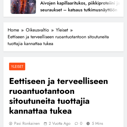
Aivojen kapillaaritukos, piikkiproteiini ja kogni
seuraukset – katsaus tutkimusnäyttöön
Home
Oikeusvaltio
Yleiset
Eettiseen ja terveelliseen ruoantuotantoon sitoutuneita
tuottajia kannattaa tukea
YLEISET
Eettiseen ja terveelliseen
ruoantuotantoon
sitoutuneita tuottajia
kannattaa tukea
Pasi Ronkainen
2 Vuotta Ago
0
5 Mins