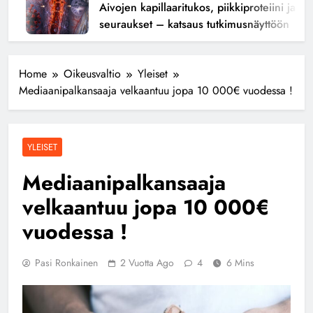
Aivojen kapillaaritukos, piikkiproteiini ja kogni
seuraukset – katsaus tutkimusnäyttöön
Home
Oikeusvaltio
Yleiset
Mediaanipalkansaaja velkaantuu jopa 10 000€ vuodessa !
YLEISET
Mediaanipalkansaaja
velkaantuu jopa 10 000€
vuodessa !
Pasi Ronkainen
2 Vuotta Ago
4
6 Mins