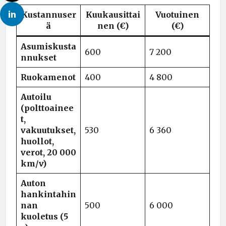
Kustannuser
Kuukausittai
Vuotuinen
ä
nen (€)
(€)
Asumiskusta
600
7 200
nnukset
Ruokamenot
400
4 800
Autoilu
(polttoainee
t,
vakuutukset,
530
6 360
huollot,
verot, 20 000
km/v)
Auton
hankintahin
nan
500
6 000
kuoletus (5