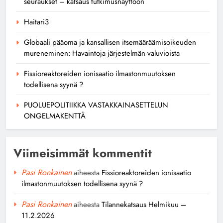
seuraukset – katsaus tutkimusnäyttöön
Haitari3
Globaali pääoma ja kansallisen itsemääräämisoikeuden
mureneminen: Havaintoja järjestelmän valuvioista
Fissioreaktoreiden ionisaatio ilmastonmuutoksen
todellisena syynä ?
PUOLUEPOLITIIKKA VASTAKKAINASETTELUN
ONGELMAKENTTÄ
Viimeisimmät kommentit
Pasi Ronkainen
aiheesta
Fissioreaktoreiden ionisaatio
ilmastonmuutoksen todellisena syynä ?
Pasi Ronkainen
aiheesta
Tilannekatsaus Helmikuu –
11.2.2026