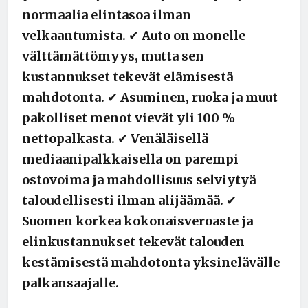
normaalia elintasoa ilman
velkaantumista.
✔
Auto on monelle
välttämättömyys, mutta sen
kustannukset tekevät elämisestä
mahdotonta.
✔
Asuminen, ruoka ja muut
pakolliset menot vievät yli 100 %
nettopalkasta.
✔
Venäläisellä
mediaanipalkkaisella on parempi
ostovoima ja mahdollisuus selviytyä
taloudellisesti ilman alijäämää.
✔
Suomen korkea kokonaisveroaste ja
elinkustannukset tekevät talouden
kestämisestä mahdotonta yksinelävälle
palkansaajalle.