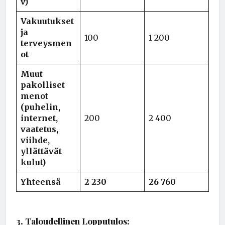
v)
Vakuutukset
ja
100
1 200
terveysmen
ot
Muut
pakolliset
menot
(puhelin,
internet,
200
2 400
vaatetus,
viihde,
yllättävät
kulut)
Yhteensä
2 230
26 760
3. Taloudellinen Lopputulos: