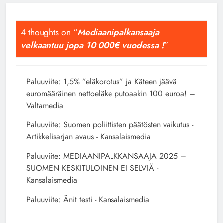
4 thoughts on “
Mediaanipalkansaaja
velkaantuu jopa 10 000€ vuodessa !
”
Paluuviite:
1,5% ”eläkorotus” ja Käteen jäävä
euromääräinen nettoeläke putoaakin 100 euroa! –
Valtamedia
Paluuviite:
Suomen poliittisten päätösten vaikutus -
Artikkelisarjan avaus - Kansalaismedia
Paluuviite:
MEDIAANIPALKKANSAAJA 2025 –
SUOMEN KESKITULOINEN EI SELVIÄ -
Kansalaismedia
Paluuviite:
Änit testi - Kansalaismedia