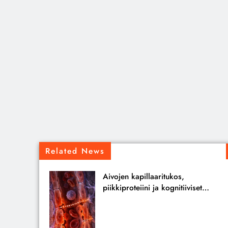
Related News
Aivojen kapillaaritukos,
piikkiproteiini ja kognitiiviset
seuraukset – katsaus
tutkimusnäyttöön