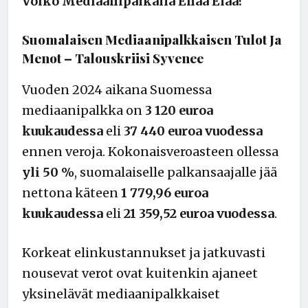
Voiko Mediaanipalkalla Enää Elää?
Suomalaisen Mediaanipalkkaisen Tulot Ja
Menot – Talouskriisi Syvenee
Vuoden 2024 aikana Suomessa
mediaanipalkka on
3 120 euroa
kuukaudessa
eli
37 440 euroa vuodessa
ennen veroja. Kokonaisveroasteen ollessa
yli 50 %
, suomalaiselle palkansaajalle jää
nettona käteen
1 779,96 euroa
kuukaudessa
eli
21 359,52 euroa vuodessa
.
Korkeat elinkustannukset ja jatkuvasti
nousevat verot ovat kuitenkin ajaneet
yksinelävät mediaanipalkkaiset