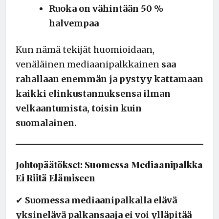
Ruoka on vähintään 50 %
halvempaa
Kun nämä tekijät huomioidaan,
venäläinen mediaanipalkkainen
saa
rahallaan enemmän ja pystyy kattamaan
kaikki elinkustannuksensa ilman
velkaantumista, toisin kuin
suomalainen.
Johtopäätökset: Suomessa Mediaanipalkka
Ei Riitä Elämiseen
✔
Suomessa mediaanipalkalla elävä
yksinelävä palkansaaja ei voi ylläpitää