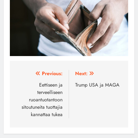
Artikkelien
Previous:
Next:
selaus
Eettiseen ja
Trump USA ja MAGA
terveelliseen
ruoantuotantoon
sitoutuneita tuottajia
kannattaa tukea