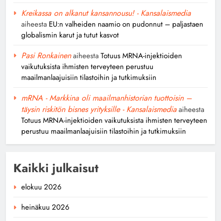
Kreikassa on alkanut kansannousu! - Kansalaismedia
aiheesta
EU:n valheiden naamio on pudonnut – paljastaen
globalismin karut ja tutut kasvot
Pasi Ronkainen
aiheesta
Totuus MRNA-injektioiden
vaikutuksista ihmisten terveyteen perustuu
maailmanlaajuisiin tilastoihin ja tutkimuksiin
mRNA - Markkina oli maailmanhistorian tuottoisin –
täysin riskitön bisnes yrityksille - Kansalaismedia
aiheesta
Totuus MRNA-injektioiden vaikutuksista ihmisten terveyteen
perustuu maailmanlaajuisiin tilastoihin ja tutkimuksiin
Kaikki julkaisut
elokuu 2026
heinäkuu 2026