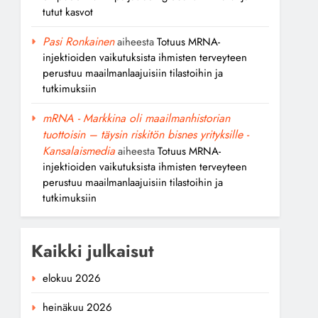
tutut kasvot
Pasi Ronkainen
aiheesta
Totuus MRNA-
injektioiden vaikutuksista ihmisten terveyteen
perustuu maailmanlaajuisiin tilastoihin ja
tutkimuksiin
mRNA - Markkina oli maailmanhistorian
tuottoisin – täysin riskitön bisnes yrityksille -
Kansalaismedia
aiheesta
Totuus MRNA-
injektioiden vaikutuksista ihmisten terveyteen
perustuu maailmanlaajuisiin tilastoihin ja
tutkimuksiin
Kaikki julkaisut
elokuu 2026
heinäkuu 2026