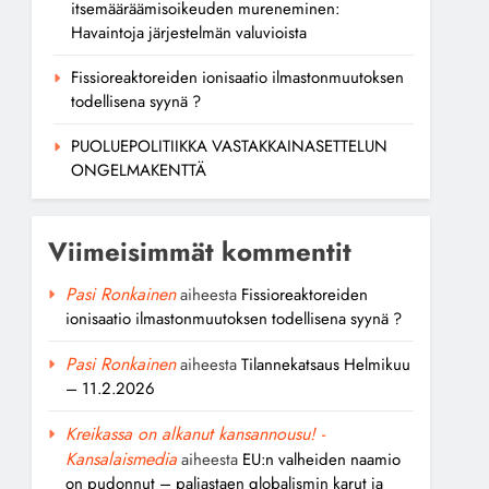
itsemääräämisoikeuden mureneminen:
Havaintoja järjestelmän valuvioista
Fissioreaktoreiden ionisaatio ilmastonmuutoksen
todellisena syynä ?
PUOLUEPOLITIIKKA VASTAKKAINASETTELUN
ONGELMAKENTTÄ
Viimeisimmät kommentit
Pasi Ronkainen
aiheesta
Fissioreaktoreiden
ionisaatio ilmastonmuutoksen todellisena syynä ?
Pasi Ronkainen
aiheesta
Tilannekatsaus Helmikuu
– 11.2.2026
Kreikassa on alkanut kansannousu! -
Kansalaismedia
aiheesta
EU:n valheiden naamio
on pudonnut – paljastaen globalismin karut ja