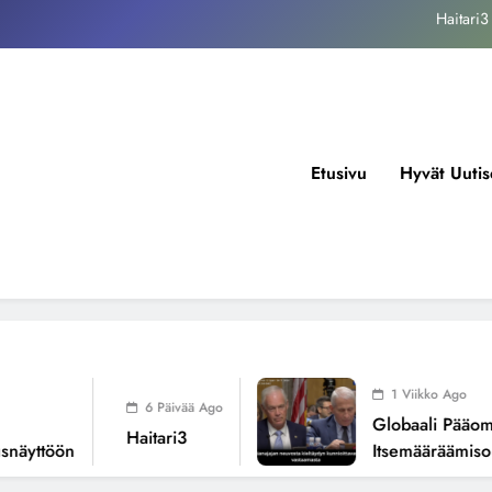
kansallisen itsemääräämisoikeuden mureneminen: Havaintoja järjestelmän
valuvioista
Fissioreaktoreiden ionisaatio ilmastonmuutoksen todellisena syynä ?
tukos, piikkiproteiini ja kognitiiviset seuraukset – katsaus tutkimusnäyttöön
Haitari3
Etusivu
Hyvät Uutis
kansallisen itsemääräämisoikeuden mureneminen: Havaintoja järjestelmän
valuvioista
Fissioreaktoreiden ionisaatio ilmastonmuutoksen todellisena syynä ?
1 Viikko Ago
6 Päivää Ago
Globaali Pääoma J
Haitari3
äyttöön
Itsemääräämisoik
Järjestelmän Valuv