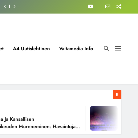
et
A4 Uutislehtinen
Valtamedia Info
1 Viikko 
a Kansallisen
Fissiorea
euden Mureneminen: Havaintoja
Todellise
ioista