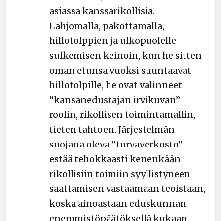
asiassa kanssarikollisia.
Lahjomalla, pakottamalla,
hillotolppien ja ulkopuolelle
sulkemisen keinoin, kun he sitten
oman etunsa vuoksi suuntaavat
hillotolpille, he ovat valinneet
”kansanedustajan irvikuvan”
roolin, rikollisen toimintamallin,
tieten tahtoen. Järjestelmän
suojana oleva ”turvaverkosto”
estää tehokkaasti kenenkään
rikollisiin toimiin syyllistyneen
saattamisen vastaamaan teoistaan,
koska ainoastaan eduskunnan
enemmistöpäätöksellä kukaan