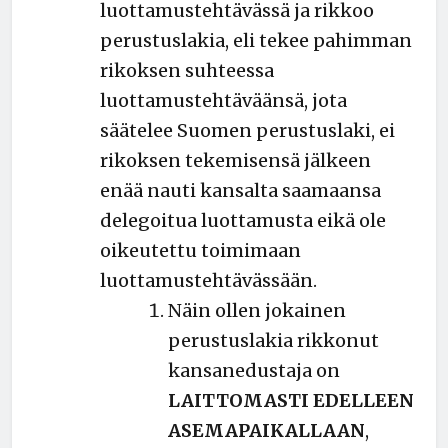
luottamustehtävässä ja rikkoo
perustuslakia, eli tekee pahimman
rikoksen suhteessa
luottamustehtäväänsä, jota
säätelee Suomen perustuslaki, ei
rikoksen tekemisensä jälkeen
enää nauti kansalta saamaansa
delegoitua luottamusta eikä ole
oikeutettu toimimaan
luottamustehtävässään.
Näin ollen jokainen
perustuslakia rikkonut
kansanedustaja on
LAITTOMASTI EDELLEEN
ASEMAPAIKALLAAN
,