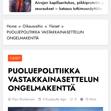
Aivojen kapillaaritukos, piikkiproteiini ja kogni
seuraukset – katsaus tutkimusnäyttöön
Home
Oikeusvaltio
Yleiset
PUOLUEPOLITIIKKA VASTAKKAINASETTELUN
ONGELMAKENTTÄ
YLEISET
PUOLUEPOLITIIKKA
VASTAKKAINASETTELUN
ONGELMAKENTTÄ
Pasi Ronkainen
4 Kuukautta Ago
0
15 Mins