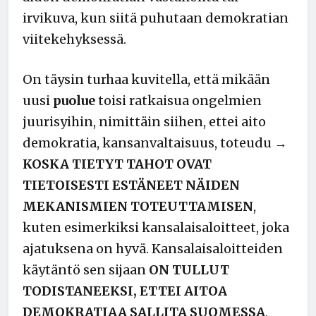
irvikuva, kun siitä puhutaan demokratian
viitekehyksessä.
On täysin turhaa kuvitella, että mikään
uusi
puolue
toisi ratkaisua ongelmien
juurisyihin, nimittäin siihen, ettei aito
demokratia, kansanvaltaisuus, toteudu →
KOSKA TIETYT TAHOT OVAT
TIETOISESTI ESTÄNEET NÄIDEN
MEKANISMIEN TOTEUTTAMISEN
,
kuten esimerkiksi kansalaisaloitteet, joka
ajatuksena on hyvä. Kansalaisaloitteiden
käytäntö sen sijaan
ON TULLUT
TODISTANEEKSI, ETTEI AITOA
DEMOKRATIAA SALLITA SUOMESSA
,