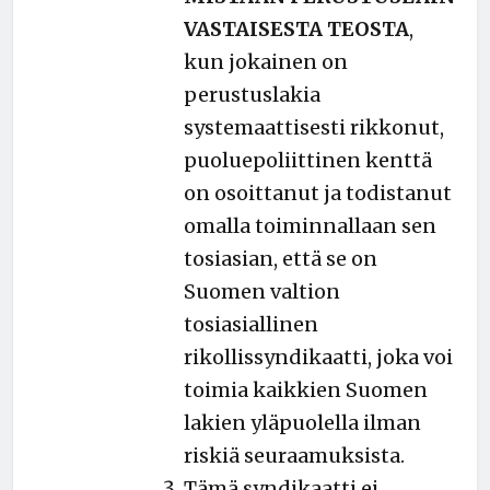
VASTAISESTA TEOSTA
,
kun jokainen on
perustuslakia
systemaattisesti rikkonut,
puoluepoliittinen kenttä
on osoittanut ja todistanut
omalla toiminnallaan sen
tosiasian, että se on
Suomen valtion
tosiasiallinen
rikollissyndikaatti, joka voi
toimia kaikkien Suomen
lakien yläpuolella ilman
riskiä seuraamuksista.
Tämä syndikaatti ei