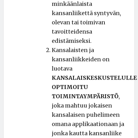
minkäänlaista
kansanliikettä syntyvän,
olevan tai toimivan
tavoitteidensa
edistämiseksi.
Kansalaisten ja
kansanliikkeiden on
luotava
KANSALAISKESKUSTELULLE
OPTIMOITU
TOIMINTAYMPÄRISTÖ
,
joka mahtuu jokaisen
kansalaisen puhelimeen
omana applikaationaan ja
jonka kautta kansanliike