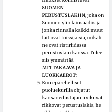
rikokset kohdistuvat
SUOMEN
PERUSTUSLAKIIN
, joka on
Suomen ylin lainsäädös ja
jonka rinnalla kaikki muut
lait ovat toissijaisia, mikäli
ne ovat ristiriidassa
perustuslain kanssa. Tulee
siis ymmärtää
MITTAKAAVA JA
LUOKKAEROT
:
Kun epärehelliset,
puoluekurilla ohjatut
kansanedustajan irvikuvat
rikkovat perustuslakia, he