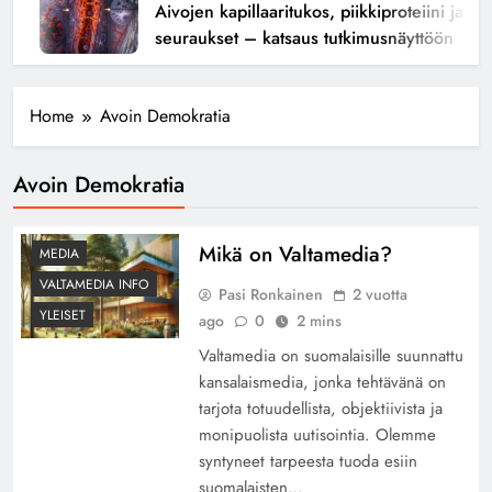
Aivojen kapillaaritukos, piikkiproteiini ja kogn
seuraukset – katsaus tutkimusnäyttöön
Home
Avoin Demokratia
Avoin Demokratia
Mikä on Valtamedia?
MEDIA
VALTAMEDIA INFO
Pasi Ronkainen
2 vuotta
YLEISET
ago
0
2 mins
Valtamedia on suomalaisille suunnattu
kansalaismedia, jonka tehtävänä on
tarjota totuudellista, objektiivista ja
monipuolista uutisointia. Olemme
syntyneet tarpeesta tuoda esiin
suomalaisten…