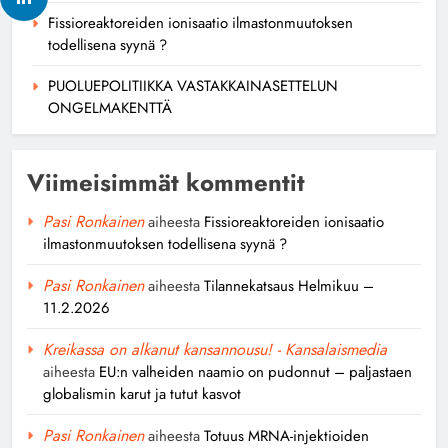
Fissioreaktoreiden ionisaatio ilmastonmuutoksen
todellisena syynä ?
PUOLUEPOLITIIKKA VASTAKKAINASETTELUN
ONGELMAKENTTÄ
Viimeisimmät kommentit
Pasi Ronkainen
aiheesta
Fissioreaktoreiden ionisaatio
ilmastonmuutoksen todellisena syynä ?
Pasi Ronkainen
aiheesta
Tilannekatsaus Helmikuu –
11.2.2026
Kreikassa on alkanut kansannousu! - Kansalaismedia
aiheesta
EU:n valheiden naamio on pudonnut – paljastaen
globalismin karut ja tutut kasvot
Pasi Ronkainen
aiheesta
Totuus MRNA-injektioiden