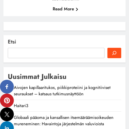
Read More
Etsi
Uusimmat Julkaisu
Aivojen kapillaaritukos, piikkiproteiini ja kognitiiviset
seuraukset – katsaus tutkimusnäyttöön
Haitari3
Globaali pääoma ja kansallisen itsemääräämisoikeuden
mureneminen: Havaintoja järjestelmän valuvioista