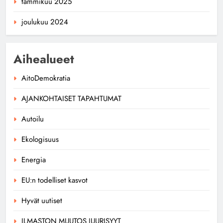
tammikuu 2025
joulukuu 2024
Aihealueet
AitoDemokratia
AJANKOHTAISET TAPAHTUMAT
Autoilu
Ekologisuus
Energia
EU:n todelliset kasvot
Hyvät uutiset
ILMASTON MUUTOS JUURISYYT