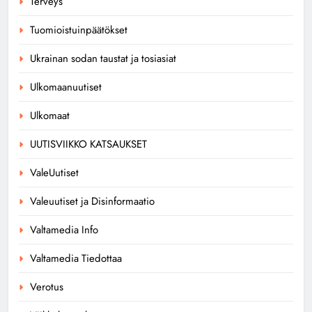
Terveys
Tuomioistuinpäätökset
Ukrainan sodan taustat ja tosiasiat
Ulkomaanuutiset
Ulkomaat
UUTISVIIKKO KATSAUKSET
ValeUutiset
Valeuutiset ja Disinformaatio
Valtamedia Info
Valtamedia Tiedottaa
Verotus