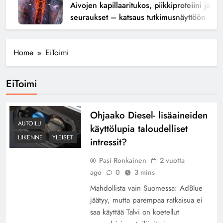
Aivojen kapillaaritukos, piikkiproteiini ja kogn
seuraukset – katsaus tutkimusnäyttöön
Home
EiToimi
EiToimi
Ohjaako Diesel- lisäaineiden
AUTOILU
käyttölupia taloudelliset
LIIKENNE
YLEISET
intressit?
Pasi Ronkainen
2 vuotta
ago
0
3 mins
Mahdollista vain Suomessa: AdBlue
jäätyy, mutta parempaa ratkaisua ei
saa käyttää Talvi on koetellut