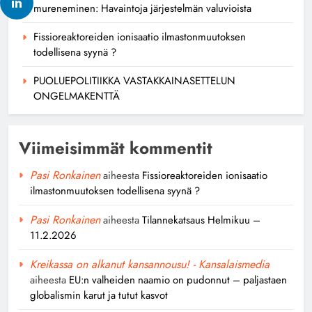
mureneminen: Havaintoja järjestelmän valuvioista
Fissioreaktoreiden ionisaatio ilmastonmuutoksen
todellisena syynä ?
PUOLUEPOLITIIKKA VASTAKKAINASETTELUN
ONGELMAKENTTÄ
Viimeisimmät kommentit
Pasi Ronkainen
aiheesta
Fissioreaktoreiden ionisaatio
ilmastonmuutoksen todellisena syynä ?
Pasi Ronkainen
aiheesta
Tilannekatsaus Helmikuu –
11.2.2026
Kreikassa on alkanut kansannousu! - Kansalaismedia
aiheesta
EU:n valheiden naamio on pudonnut – paljastaen
globalismin karut ja tutut kasvot