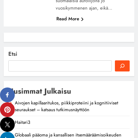
suomalaisia autoilijoita jo
vuosikymmenen ajan, eikä…
Read More
Etsi
Uusimmat Julkaisu
Aivojen kapillaaritukos, piikkiproteiini ja kognitiiviset
seuraukset – katsaus tutkimusnäyttöön
Haitari3
Globaali pääoma ja kansallisen itsemääräämisoikeuden