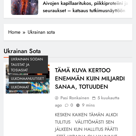
Aivojen kapillaaritukos, piikkiproteiini ja kogn
seuraukset – katsaus tutkimusnäyttöön
Home
Ukrainan sota
Ukrainan Sota
UKRAINAN SODAN
TAUSTAT JA
TÄMÄ KUVA KERTOO
TOSIASIAT
ENEMMÄN KUIN MILJARDI
ULKOMAANUUTISET
SANAA, TOTUUDEN
ULKOMAAT
Pasi Ronkainen
5 kuukautta
ago
0
9 mins
KESKEN KAIKEN TÄMÄN ALKOI
TULITUS VÄLITTÖMÄSTI SEN
JÄLKEEN KUN HALLITUS PÄÄTTI