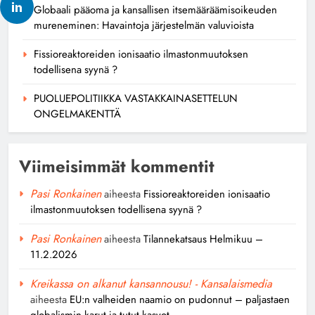
Globaali pääoma ja kansallisen itsemääräämisoikeuden
mureneminen: Havaintoja järjestelmän valuvioista
Fissioreaktoreiden ionisaatio ilmastonmuutoksen
todellisena syynä ?
PUOLUEPOLITIIKKA VASTAKKAINASETTELUN
ONGELMAKENTTÄ
Viimeisimmät kommentit
Pasi Ronkainen
aiheesta
Fissioreaktoreiden ionisaatio
ilmastonmuutoksen todellisena syynä ?
Pasi Ronkainen
aiheesta
Tilannekatsaus Helmikuu –
11.2.2026
Kreikassa on alkanut kansannousu! - Kansalaismedia
aiheesta
EU:n valheiden naamio on pudonnut – paljastaen
globalismin karut ja tutut kasvot