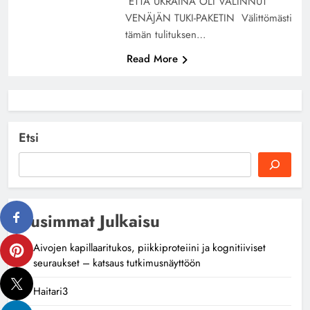
ETTÄ UKRAINA OLI VALINNUT
VENÄJÄN TUKI-PAKETIN Välittömästi
tämän tulituksen…
Read More
Etsi
Uusimmat Julkaisu
Aivojen kapillaaritukos, piikkiproteiini ja kognitiiviset
seuraukset – katsaus tutkimusnäyttöön
Haitari3