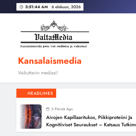
Skip
Globaali pääoma ja 
3:51:45 AM
6 elokuun, 2026
to
content
Aivojen kapillaari
Globaali pääoma ja 
Kansalaismedia
Vaikuttavin mediasi!
HEADLINES
3 Päivää Ago
Aivojen Kapillaaritukos, Piikkiproteiini Ja
Kognitiiviset Seuraukset – Katsaus Tutkimusnä