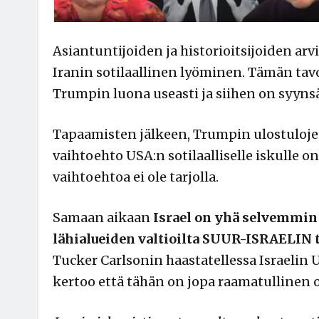
Asiantuntijoiden ja historioitsijoiden arv
Iranin sotilaallinen lyöminen. Tämän tav
Trumpin luona useasti ja siihen on syynsä
Tapaamisten jälkeen, Trumpin ulostuloj
vaihtoehto USA:n sotilaalliselle iskulle
vaihtoehtoa ei ole tarjolla.
Samaan aikaan
Israel on yhä selvemmin 
lähialueiden valtioilta SUUR-ISRAELIN 
Tucker Carlsonin haastatellessa Israelin 
kertoo että tähän on jopa raamatullinen 