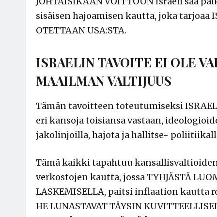
JOHTAISIKAAN VOITTOON Israeli saa palki
sisäisen hajoamisen kautta, joka tarj
OTETTAAN USA:STA.
ISRAELIN TAVOITE EI OLE V
MAAILMAN VALTIJUUS
Tämän tavoitteen toteutumiseksi ISRAE
eri kansoja toisiansa vastaan, ideologioid
jakolinjoilla, hajota ja hallitse- poliitiikall
Tämä kaikki tapahtuu kansallisvaltioiden 
verkostojen kautta, jossa TYHJÄSTÄ
LASKEMISELLA, paitsi inflaation kautta 
HE LUNASTAVAT TÄYSIN KUVITTEELLIS