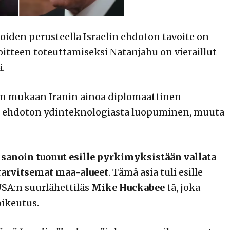
ioiden perusteella Israelin ehdoton tavoite on
oitteen toteuttamiseksi Natanjahu on vieraillut
.
en mukaan Iranin ainoa diplomaattinen
 on ehdoton ydinteknologiasta luopuminen, muuta
sanoin tuonut esille pyrkimyksistään vallata
tarvitsemat maa-alueet
. Tämä asia tuli esille
USA:n suurlähettiläs
Mike Huckabee
tä, joka
oikeutus.