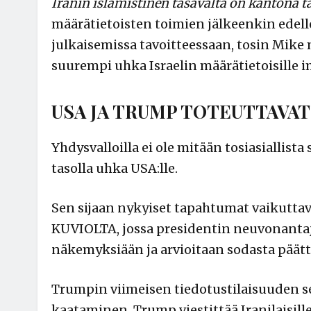
Iranin islamistinen tasavalta on kantona t
määrätietoisten toimien jälkeenkin edelle
julkaisemissa tavoitteessaan, tosin Mike
suurempi uhka Israelin määrätietoisille i
USA JA TRUMP TOTEUTTAVAT 
Yhdysvalloilla ei ole mitään tosiasiallista
tasolla uhka USA:lle.
Sen sijaan nykyiset tapahtumat vaikut
KUVIOLTA, jossa presidentin neuvonantaja
näkemyksiään ja arvioitaan sodasta päättä
Trumpin viimeisen tiedotustilaisuuden se
kaataminen. Trump viestittää Iranilaisille