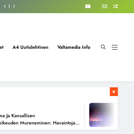
et
A4 Uutislehtinen
Valtamedia Info
1 Viikko A
 Kansallisen
Fissioreakt
uden Mureneminen: Havaintoja
Todellisen
ista