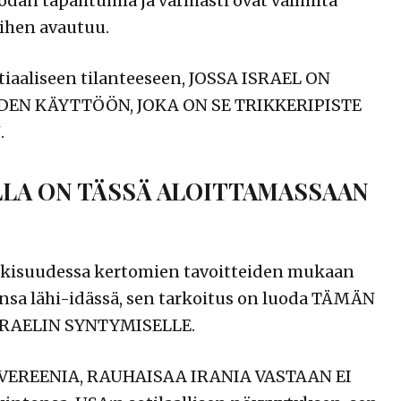
odan tapahtumia ja varmasti ovat valmiita
iihen avautuu.
ntiaaliseen tilanteeseen, JOSSA ISRAEL ON
N KÄYTTÖÖN, JOKA ON SE TRIKKERIPISTE
.
LLA ON TÄSSÄ ALOITTAMASSAAN
julkisuudessa kertomien tavoitteiden mukaan
nsa lähi-idässä, sen tarkoitus on luoda TÄMÄN
RAELIN SYNTYMISELLE.
UVEREENIA, RAUHAISAA IRANIA VASTAAN EI