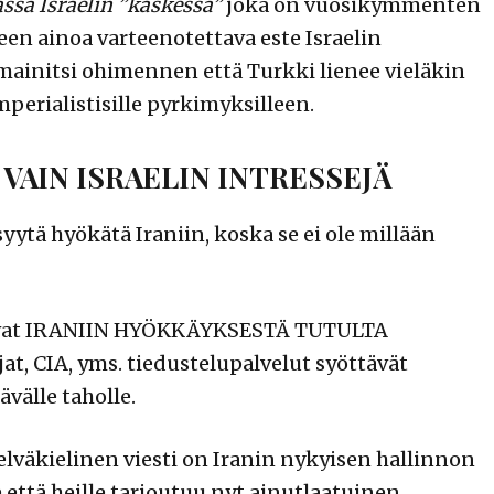
ässä Israelin ”kaskessa”
joka on vuosikymmenten
en ainoa varteenotettava este Israelin
 mainitsi ohimennen että Turkki lienee vieläkin
mperialistisille pyrkimyksilleen.
VAIN ISRAELIN INTRESSEJÄ
 syytä hyökätä Iraniin, koska se ei ole millään
tavat IRANIIN HYÖKKÄYKSESTÄ TUTULTA
t, CIA, yms. tiedustelupalvelut syöttävät
välle taholle.
lväkielinen viesti on Iranin nykyisen hallinnon
 että heille tarjoutuu nyt ainutlaatuinen