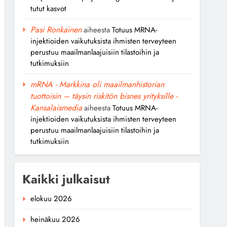
tutut kasvot
Pasi Ronkainen
aiheesta
Totuus MRNA-
injektioiden vaikutuksista ihmisten terveyteen
perustuu maailmanlaajuisiin tilastoihin ja
tutkimuksiin
mRNA - Markkina oli maailmanhistorian
tuottoisin – täysin riskitön bisnes yrityksille -
Kansalaismedia
aiheesta
Totuus MRNA-
injektioiden vaikutuksista ihmisten terveyteen
perustuu maailmanlaajuisiin tilastoihin ja
tutkimuksiin
Kaikki julkaisut
elokuu 2026
heinäkuu 2026