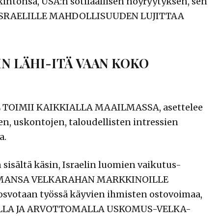
ntonsa, USA:n sotilaallisen nöyryytyksen, sen
oaa ISRAELILLE MAHDOLLISUUDEN LUJITTAA
AIN LÄHI-ITÄ VAAN KOKO
L TOIMII KAIKKIALLA MAAILMASSA, asettelee
en, uskontojen, taloudellisten intressien
a.
sisältä käsin, Israelin luomien vaikutus-
 LUOMANSA VELKARAHAN MARKKINOILLE
rosvotaan työssä käyvien ihmisten ostovoimaa,
ELLA JA ARVOTTOMALLA USKOMUS-VELKA-