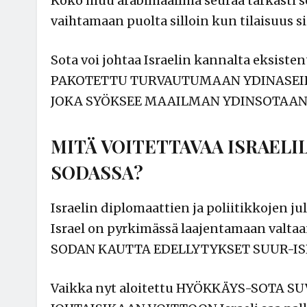
Koko muu arabimaailma seuraa tarkasti s
vaihtamaan puolta silloin kun tilaisuus s
Sota voi johtaa Israelin kannalta eksiste
PAKOTETTU TURVAUTUMAAN YDINASEIDE
JOKA SYÖKSEE MAAILMAN YDINSOTAAN
MITÄ VOITETTAVAA ISRAELI
SODASSA?
Israelin diplomaattien ja poliitikkojen 
Israel on pyrkimässä laajentamaan valtaa
SODAN KAUTTA EDELLYTYKSET SUUR-IS
Vaikka nyt aloitettu HYÖKKÄYS-SOTA S