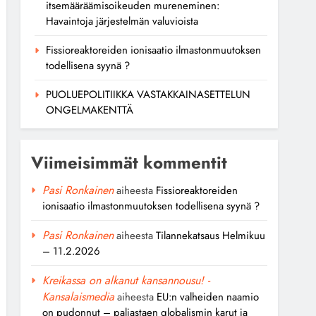
itsemääräämisoikeuden mureneminen:
Havaintoja järjestelmän valuvioista
Fissioreaktoreiden ionisaatio ilmastonmuutoksen
todellisena syynä ?
PUOLUEPOLITIIKKA VASTAKKAINASETTELUN
ONGELMAKENTTÄ
Viimeisimmät kommentit
Pasi Ronkainen
aiheesta
Fissioreaktoreiden
ionisaatio ilmastonmuutoksen todellisena syynä ?
Pasi Ronkainen
aiheesta
Tilannekatsaus Helmikuu
– 11.2.2026
Kreikassa on alkanut kansannousu! -
Kansalaismedia
aiheesta
EU:n valheiden naamio
on pudonnut – paljastaen globalismin karut ja