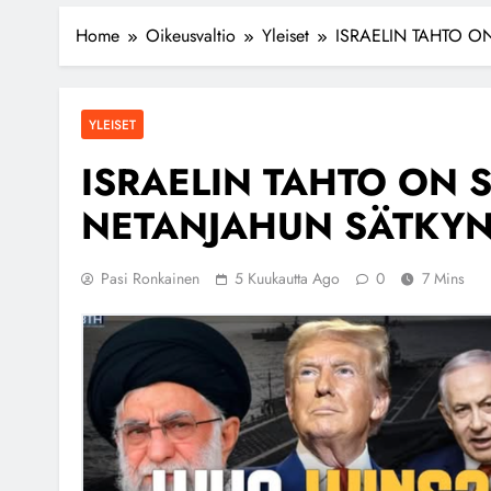
Home
Oikeusvaltio
Yleiset
ISRAELIN TAHTO O
YLEISET
ISRAELIN TAHTO ON S
NETANJAHUN SÄTKY
Pasi Ronkainen
5 Kuukautta Ago
0
7 Mins