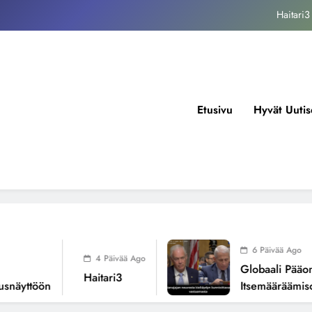
kansallisen itsemääräämisoikeuden mureneminen: Havaintoja järjestelmän
valuvioista
Fissioreaktoreiden ionisaatio ilmastonmuutoksen todellisena syynä ?
tukos, piikkiproteiini ja kognitiiviset seuraukset – katsaus tutkimusnäyttöön
Haitari3
Etusivu
Hyvät Uutis
kansallisen itsemääräämisoikeuden mureneminen: Havaintoja järjestelmän
valuvioista
Fissioreaktoreiden ionisaatio ilmastonmuutoksen todellisena syynä ?
6 Päivää Ago
4 Päivää Ago
Globaali Pääoma Ja
Haitari3
yttöön
Itsemääräämisoike
Järjestelmän Valuvio