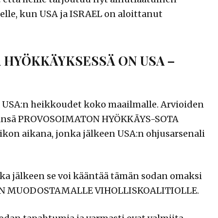
lle, kun USA ja ISRAEL on aloittanut
 HYÖKKÄYKSESSÄ ON USA –
USA:n heikkoudet koko maailmalle. Arvioiden
tämänsä PROVOSOIMATON HYÖKKÄYS-SOTA
on aikana, jonka jälkeen USA:n ohjusarsenali
a jälkeen se voi kääntää tämän sodan omaksi
HAN MUODOSTAMALLE VIHOLLISKOALITIOLLE.