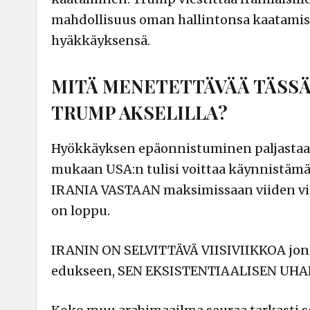
mahdollisuus oman hallintonsa kaatamise
hyäkkäyksensä.
MITÄ MENETETTÄVÄÄ TÄSSÄ
TRUMP AKSELILLA?
Hyökkäyksen epäonnistuminen paljastaa 
mukaan USA:n tulisi voittaa käynnis
IRANIA VASTAAN maksimissaan viiden viik
on loppu.
IRANIN ON SELVITTÄVÄ VIISIVIIKKOA jonk
edukseen, SEN EKSISTENTIAALISEN U